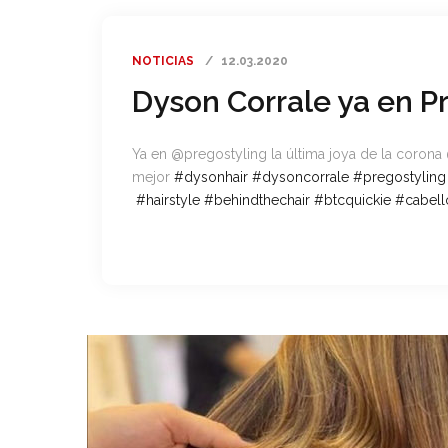
NOTICIAS
12.03.2020
Dyson Corrale ya en P
Ya en @pregostyling la última joya de la coron
mejor
#
dysonhair
#
dysoncorrale
#
pregostyling
#
hairstyle
#
behindthechair
#
btcquickie
#
cabel