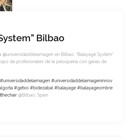
System” Bilbao
 la @universidaddelaimagen en Bilbao. “Balayage System”
upo de profesionales de la peluquería con ganas de
#
universidaddelaimagen
#
universidaddelaimageninnov
algorta
#
getxo
#
bidezabal
#
balayage
#
balayageombre
thechair
@Bilbao, Spain