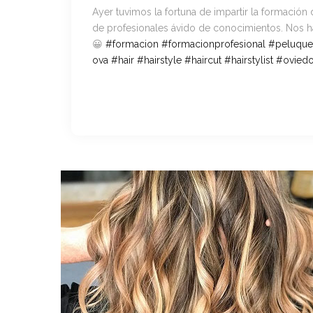
Ayer tuvimos la fortuna de impartir la formación
de profesionales ávido de conocimientos. Nos 
😀
#
formacion
#
formacionprofesional
#
peluque
ova
#
hair
#
hairstyle
#
haircut
#
hairstylist
#
ovied