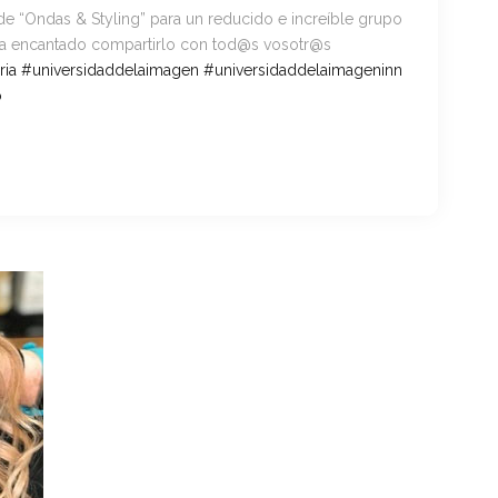
 de “Ondas & Styling” para un reducido e increíble grupo
ha encantado compartirlo con tod@s vosotr@s
ria
#
universidaddelaimagen
#
universidaddelaimageninn
o