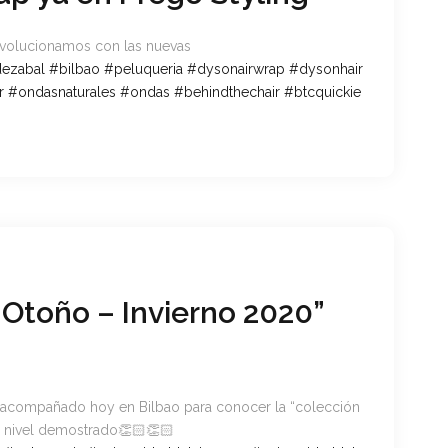
Evolucionamos con las nuevas
dezabal
#
bilbao
#
peluqueria
#
dysonairwrap
#
dysonhair
r
#
ondasnaturales
#
ondas
#
behindthechair
#
btcquickie
Otoño – Invierno 2020”
a acompañado hoy en Bilbao para conocer la “colección
l nivel demostrado
👏🏻
👏🏻