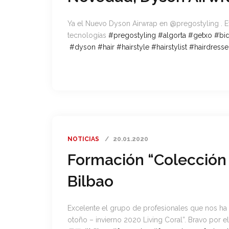
Ya el Nuevo Dyson Airwrap en @pregostyling . 
tecnologías
#
pregostyling
#
algorta
#
getxo
#
bi
#
dyson
#
hair
#
hairstyle
#
hairstylist
#
hairdresse
NOTICIAS
20.01.2020
Formación “Colección 
Bilbao
Excelente el grupo de profesionales que nos h
otoño – invierno 2020 Living Coral”. Bravo por e