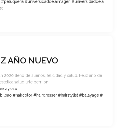
#
peluqueria
#
universidaddelaimagen
#
universidaddela
st
LIZ AÑO NUEVO
un 2020 lleno de sueños, felicidad y salud. Feliz año de
stetica.sal
ud urte berri on
ricaysalu
bilbao
#haircolor
#hairdresser
#hairstylist
#balayage
#