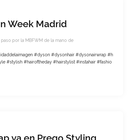
on Week Madrid
 paso por la MBFWM de la mano de
sidaddelaimagen
#
dyson
#
dysonhair
#
dysonairwrap
#
h
yle
#
stylish
#
hairoftheday
#
hairstylist
#
instahair
#
fashio
p ya en Prego Styling