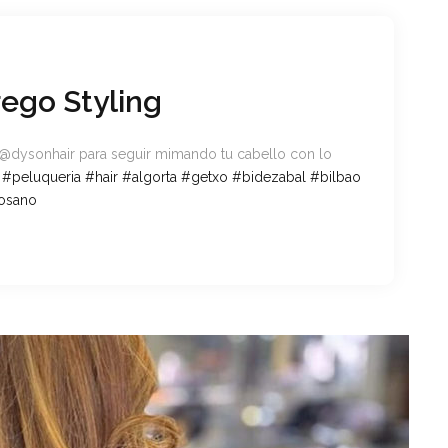
rego Styling
a @dysonhair para seguir mimando tu cabello con lo
#
peluqueria
#
hair
#
algorta
#
getxo
#
bidezabal
#
bilbao
losano