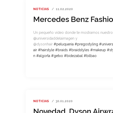
NOTICIAS
11.02.2020
Mercedes Benz Fashi
Un pequeño vídeo donde te mostramos nuestro
@universidaddelaimagen y
@dysonhair
#
peluqueria
#
pregostyling
#
univer
air
#
hairstyle
#
braids
#
braidstyles
#
makeup
#
st
n
#
algorta
#
getxo
#
bidezabal
#
bilbao
NOTICIAS
30.01.2020
Novedad, Dyson Airwra