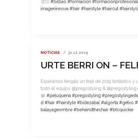
👏🏻
#
bilbao
#
formacion
#
formacionprofesional
imageninnova
#
hair
#
hairstyle
#
haircut
#
hairstyli
NOTICIAS
31.12.2019
URTE BERRI ON – FE
Esperamos tengáis un final de 2019 fantástico y 
todo el equipo @pregostyling & @pregostyling.e
😀
#peluqueria
#pregostyling
#pregostylingeste
d
#hair
#hairstyle
#bidezabal
#algorta
#getxo
#
balayageombre
#behaindthechair
#btcquickie