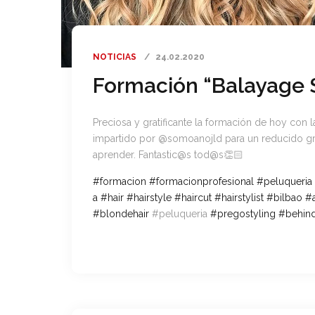
NOTICIAS
24.02.2020
Formación “Balayage 
Preciosa y gratificante la formación de hoy con
impartido por @somoanojld para un reducido gr
aprender. Fantastic@s tod@s
👏🏻
#
formacion
#
formacionprofesional
#
peluqueria
a
#
hair
#
hairstyle
#
haircut
#
hairstylist
#
bilbao
#
#
blondehair
#peluqueria
#
pregostyling
#
behind