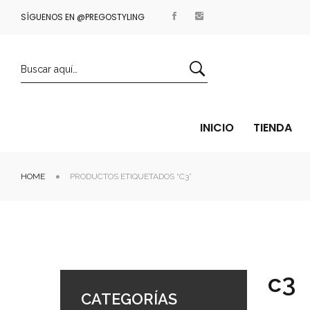
AYPAL
SÍGUENOS EN @PREGOSTYLING
ENVÍOS EN 24/48 HORAS
INICIO
TIENDA
HOME
PRODUCTOS ETIQUETADOS “C3”
c3
CATEGORÍAS