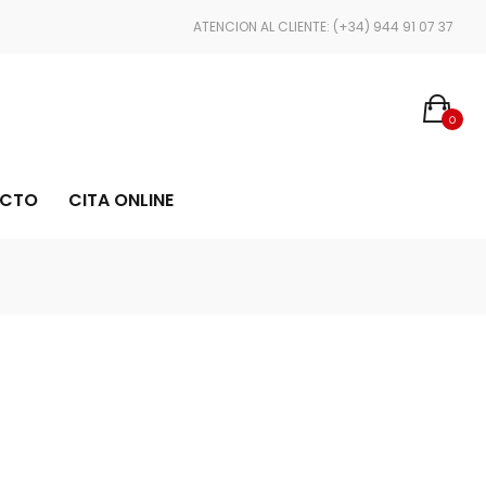
COMPRA CON TOTAL CONFIANZA GRACIAS A STRIPE Y PAYPAL
ATENCION AL CLIENTE: (+34) 944 91 07 37
0
CTO
CITA ONLINE