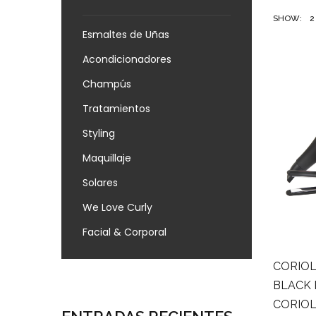
SHOW:
2
Esmaltes de Uñas
Acondicionadores
Champús
Tratamientos
Styling
Maquillaje
Solares
We Love Curly
Facial & Corporal
CORIOL
BLACK 
CORIOL