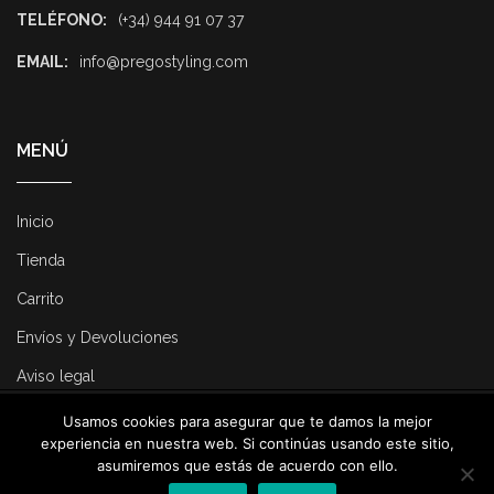
TELÉFONO:
(+34) 944 91 07 37
EMAIL:
info@pregostyling.com
MENÚ
Inicio
Tienda
Carrito
Envíos y Devoluciones
Aviso legal
Usamos cookies para asegurar que te damos la mejor
© 2025 Pregostyling. All Rights Reserved. Developed by
Dirk
experiencia en nuestra web. Si continúas usando este sitio,
Consulting
.
asumiremos que estás de acuerdo con ello.