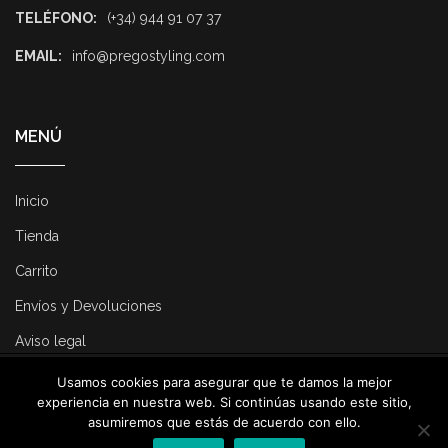
TELÉFONO:
(+34) 944 91 07 37
EMAIL:
info@pregostyling.com
MENÚ
Inicio
Tienda
Carrito
Envíos y Devoluciones
Aviso legal
Usamos cookies para asegurar que te damos la mejor
© 2025 Pregostyling. All Rights Reserved. Developed by
Dirk
experiencia en nuestra web. Si continúas usando este sitio,
Consulting
.
asumiremos que estás de acuerdo con ello.