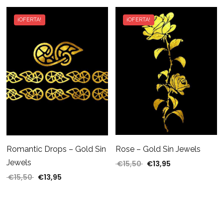
¡OFERTA!
¡OFERTA!
Rose – Gold Sin Jewels
Romantic Drops – Gold Sin
Jewels
€
15,50
€
13,95
El precio original era: €
El precio actual
€
15,50
€
13,95
El precio original era: €15,50.
El precio actual es: €13,95.