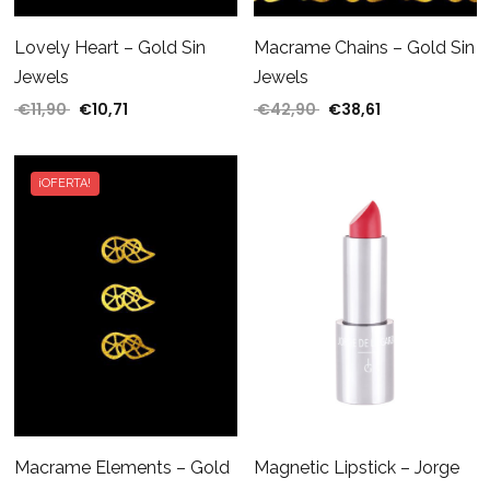
Macrame Chains – Gold Sin
Lovely Heart – Gold Sin
Jewels
Jewels
€
42,90
€
38,61
€
11,90
€
10,71
El precio original era:
El precio actua
El precio original era: €11,90.
El precio actual es: €10,71.
¡OFERTA!
Magnetic Lipstick – Jorge
Macrame Elements – Gold