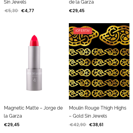
de la Garza
Sin Jewels
€
29,45
€
5,30
€
4,77
El precio original era: €5,30.
El precio actual es: €4,77.
¡OFERTA!
Moulin Rouge Thigh Highs
Magnetic Matte – Jorge de
– Gold Sin Jewels
la Garza
€
42,90
€
38,61
€
29,45
El precio original era:
El precio actua