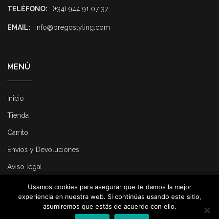
TELÉFONO:
(+34) 944 91 07 37
EMAIL:
info@pregostyling.com
MENÚ
Inicio
Tienda
Carrito
Envíos y Devoluciones
Aviso legal
Usamos cookies para asegurar que te damos la mejor
© 2025 Pregostyling. All Rights Reserved. Developed by
Dirk
experiencia en nuestra web. Si continúas usando este sitio,
Consulting
.
asumiremos que estás de acuerdo con ello.