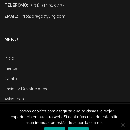
TELÉFONO:
(+34) 944 91 07 37
EMAIL:
info@pregostyling.com
MENÚ
Inicio
Tienda
Carrito
Envíos y Devoluciones
Aviso legal
Usamos cookies para asegurar que te damos la mejor
© 2025 Pregostyling. All Rights Reserved. Developed by
Dirk
experiencia en nuestra web. Si continúas usando este sitio,
Consulting
.
asumiremos que estás de acuerdo con ello.