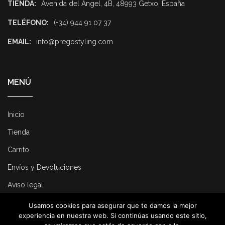
TIENDA:
Avenida del Ángel, 4B, 48993 Getxo, España
TELÉFONO:
(+34) 944 91 07 37
EMAIL:
info@pregostyling.com
MENÚ
Inicio
Tienda
Carrito
Envíos y Devoluciones
Aviso legal
Usamos cookies para asegurar que te damos la mejor
© 2025 Pregostyling. All Rights Reserved. Developed by
Dirk
experiencia en nuestra web. Si continúas usando este sitio,
Consulting
.