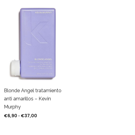
Blonde Angel tratamiento
anti amarillos – Kevin
Murphy
€
6,90
€
37,00
Rango de precios: desde €6,90 hasta €37,00
-