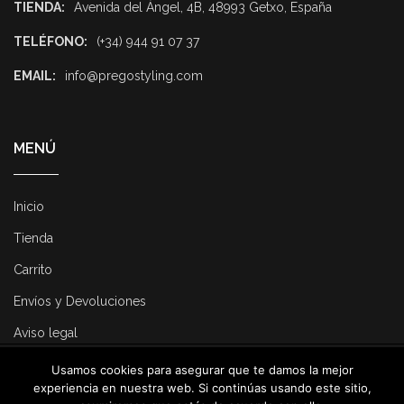
TIENDA:
Avenida del Ángel, 4B, 48993 Getxo, España
TELÉFONO:
(+34) 944 91 07 37
EMAIL:
info@pregostyling.com
MENÚ
Inicio
Tienda
Carrito
Envíos y Devoluciones
Aviso legal
Usamos cookies para asegurar que te damos la mejor
© 2025 Pregostyling. All Rights Reserved. Developed by
Dirk
experiencia en nuestra web. Si continúas usando este sitio,
Consulting
.