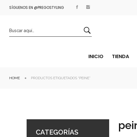
AYPAL
SÍGUENOS EN @PREGOSTYLING
ENVÍOS EN 24/48 HORAS
INICIO
TIENDA
HOME
PRODUCTOS ETIQUETADOS “PEINE”
pei
CATEGORÍAS