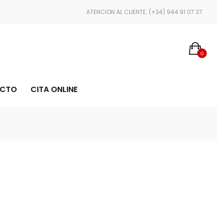
COMPRA CON TOTAL CONFIANZA GRACIAS A STRIPE Y PAYPAL
ATENCION AL CLIENTE: (+34) 944 91 07 37
0
CTO
CITA ONLINE