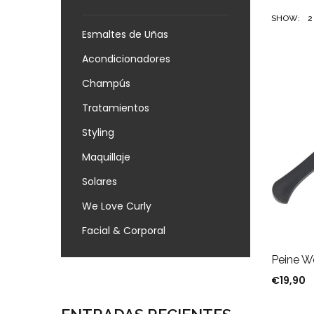
SHOW:
2
Esmaltes de Uñas
Acondicionadores
Champús
Tratamientos
Styling
Maquillaje
Solares
We Love Curly
Facial & Corporal
Peine 
€
19,90