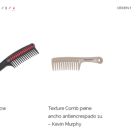
3
4
Wow
Texture Comb peine
ancho antiencrespado 1u.
– Kevin Murphy