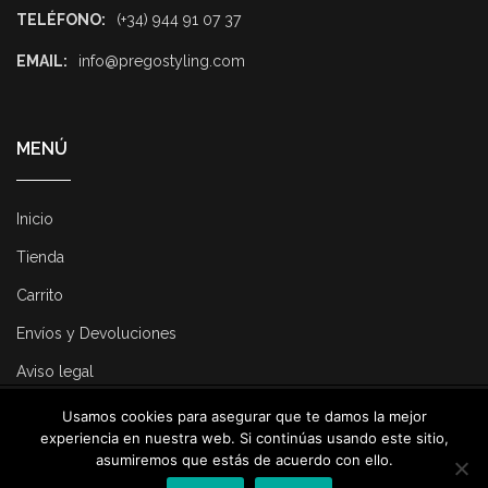
TELÉFONO:
(+34) 944 91 07 37
EMAIL:
info@pregostyling.com
MENÚ
Inicio
Tienda
Carrito
Envíos y Devoluciones
Aviso legal
Usamos cookies para asegurar que te damos la mejor
© 2025 Pregostyling. All Rights Reserved. Developed by
Dirk
experiencia en nuestra web. Si continúas usando este sitio,
Consulting
.
asumiremos que estás de acuerdo con ello.