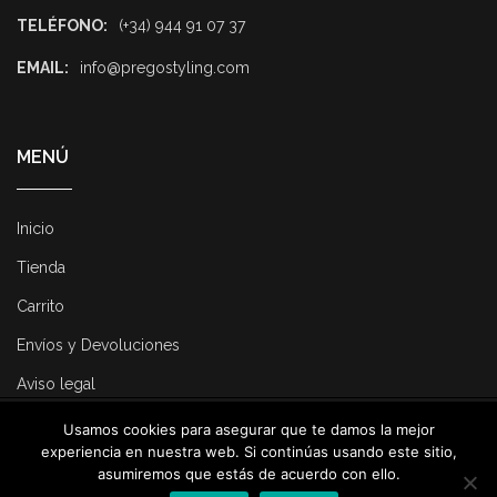
TELÉFONO:
(+34) 944 91 07 37
EMAIL:
info@pregostyling.com
MENÚ
Inicio
Tienda
Carrito
Envíos y Devoluciones
Aviso legal
Usamos cookies para asegurar que te damos la mejor
© 2025 Pregostyling. All Rights Reserved. Developed by
Dirk
experiencia en nuestra web. Si continúas usando este sitio,
Consulting
.
asumiremos que estás de acuerdo con ello.