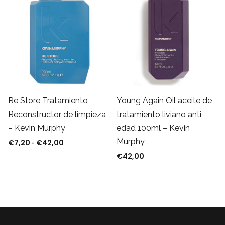
Re Store Tratamiento
Young Again Oil aceite de
Reconstructor de limpieza
tratamiento liviano anti
– Kevin Murphy
edad 100ml – Kevin
Murphy
€
7,20
€
42,00
Rango de precios: desde €7,20 hasta €42,00
-
€
42,00
: €41,90.
ual es: €36,87.