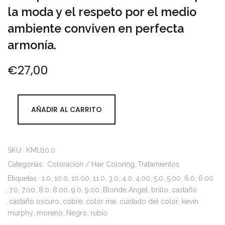
la moda y el respeto por el medio
ambiente conviven en perfecta
armonía.
€
27,00
AÑADIR AL CARRITO
SKU:
KMU10.0
Categorías:
Coloración / Hair Coloring
Tratamientos
Etiquetas:
1.0
10.0
10.00
11.0
3.0
4.0
4.00
5.0
5.00
6.0
6.00
7.0
7.00
8.0
8.00
9.0
9.00
Blonde Angel
brillo
castaño
castaño oscuro
cobre
color me
cuidado del color
kevin
murphy
moreno
Negro
rubio