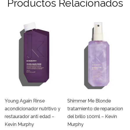
Productos Relacionados
a: €44,90.
ual es: €39,51.
Young Again Rinse
Shimmer Me Blonde
acondicionador nutritivo y
tratamiento de reparacion
restaurador anti edad –
del brillo 100ml – Kevin
Kevin Murphy
Murphy