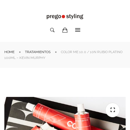
HOME
TRATAMIENTOS
COLOR ME 10.0 / 10N RUBIO PLATINO
100ML – KEVIN MURPHY
🔍