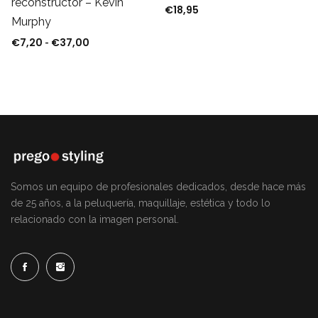
reconstructor – Kevin
€
18,95
Murphy
€
7,20
€
37,00
Rango de precios: desde €7,20 hasta €37,00
-
Somos un equipo de profesionales dedicados, desde hace más
de 25 años, a la peluquería, maquillaje, estética y todo lo
relacionado con la imagen personal.