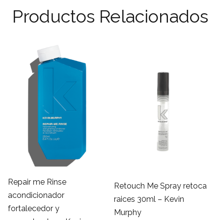
Productos Relacionados
a: €67,90.
tual es: €59,75.
Repair me Rinse
Retouch Me Spray retoca
acondicionador
raices 30ml – Kevin
fortalecedor y
Murphy