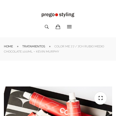
HOME
TRATAMIENTOS
COLOR ME 7.7 / 7CH RUBIO MEDIO
CHOCOLATE 100ML – KEVIN MURPHY
🔍