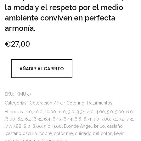
la moda y el respeto por el medio
ambiente conviven en perfecta
armonía.
€
27,00
AÑADIR AL CARRITO
SKU:
KMU7.7
Categorías:
Coloración / Hair Coloring
Tratamientos
Etiquetas:
1.0
10.0
10.00
11.0
3.0
3.34
4.0
4.00
5.0
5.00
6.0
6.00
6.1
6.2
6.31
6.4
6.43
6.44
6.6
6.71
7.0
7.00
7.1
7.2
7.31
7.7
7.88
8.0
8.00
9.0
9.00
Blonde Angel
brillo
castaño
castaño oscuro
cobre
color me
cuidado del color
kevin
murphy
moreno
Negro
rubio