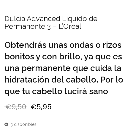
Dulcia Advanced Liquido de
Permanente 3 – L’Oreal
Obtendrás unas ondas o rizos
bonitos y con brillo, ya que es
una permanente que cuida la
hidratación del cabello. Por lo
que tu cabello lucirá sano
€
9,50
€
5,95
El precio original era: €9,50.
El precio actual es: €5,9
3 disponibles