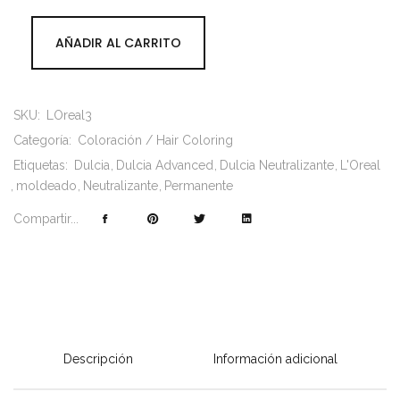
AÑADIR AL CARRITO
SKU:
LOreal3
Categoría:
Coloración / Hair Coloring
Etiquetas:
Dulcia
Dulcia Advanced
Dulcia Neutralizante
L'Oreal
moldeado
Neutralizante
Permanente
Compartir...
Descripción
Información adicional