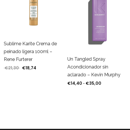
Sublime Karite Crema de
peinado ligera 100ml –
Un Tangled Spray
Rene Furterer
Acondicionador sin
€
21,30
€
18,74
El precio original era: €21,30.
El precio actual es: €18,74.
aclarado – Kevin Murphy
€
14,40
€
35,00
Rango de prec
-