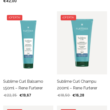
€
42,00
¡OFERTA!
¡OFERTA!
Sublime Curl Balsamo
Sublime Curl Champu
150ml – Rene Furterer
200ml – Rene Furterer
€
22,35
€
19,67
€
18,50
€
16,28
El precio original era: €22,35.
El precio actual es: €19,67.
El precio original era: 
El precio actual