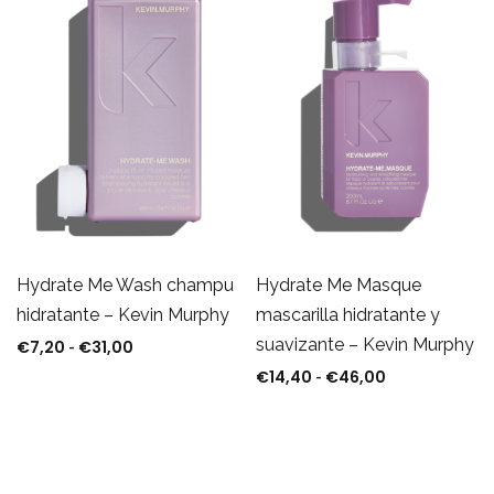
Hydrate Me Wash champu
Hydrate Me Masque
hidratante – Kevin Murphy
mascarilla hidratante y
suavizante – Kevin Murphy
€
7,20
€
31,00
Rango de precios: desde €7,20 hasta €31,00
-
€
14,40
€
46,00
Rango de prec
-