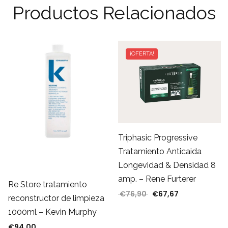
Productos Relacionados
¡OFERTA!
Triphasic Progressive
Tratamiento Anticaida
Longevidad & Densidad 8
amp. – Rene Furterer
Re Store tratamiento
€
76,90
€
67,67
El precio original era: 
El precio actua
reconstructor de limpieza
1000ml – Kevin Murphy
€
94,00
00