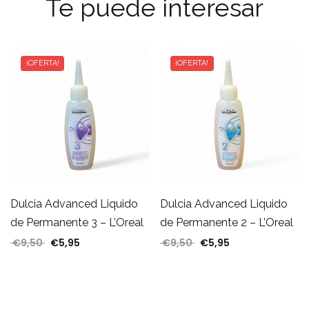
Te puede interesar
¡OFERTA!
¡OFERTA!
Dulcia Advanced Liquido
Dulcia Advanced Liquido
de Permanente 3 – L’Oreal
de Permanente 2 – L’Oreal
€
9,50
€
5,95
€
9,50
€
5,95
El precio original era: €9,50.
El precio actual es: €5,95.
El precio original era: €
El precio actual 