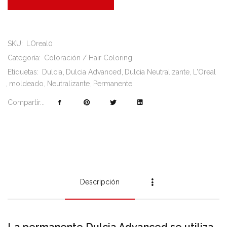
SKU:
LOreal0
Categoría:
Coloración / Hair Coloring
Etiquetas:
Dulcia
Dulcia Advanced
Dulcia Neutralizante
L'Oreal
moldeado
Neutralizante
Permanente
Compartir...
Descripción
La permanente Dulcia Advanced se utiliza