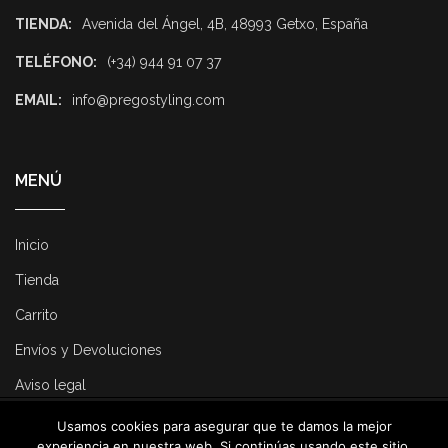
TIENDA:
Avenida del Ángel, 4B, 48993 Getxo, España
TELÉFONO:
(+34) 944 91 07 37
EMAIL:
info@pregostyling.com
MENÚ
Inicio
Tienda
Carrito
Envíos y Devoluciones
Aviso legal
Usamos cookies para asegurar que te damos la mejor
© 2025 Pregostyling. All Rights Reserved. Developed by
Dirk
experiencia en nuestra web. Si continúas usando este sitio,