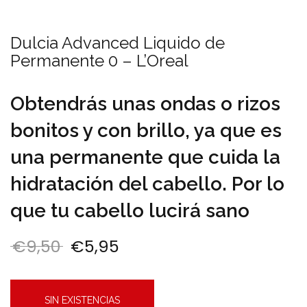
Dulcia Advanced Liquido de
Permanente 0 – L’Oreal
Obtendrás unas ondas o rizos
bonitos y con brillo, ya que es
una permanente que cuida la
hidratación del cabello. Por lo
que tu cabello lucirá sano
€
9,50
€
5,95
El precio original era: €9,50.
El precio actual es: €5,9
SIN EXISTENCIAS