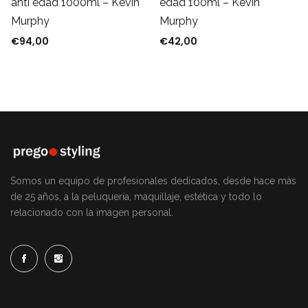
edad 100ml – Kevin
anti edad 1000ml – Kevin
Murphy
Murphy
€
42,00
€
94,00
: €41,90.
ual es: €36,87.
Somos un equipo de profesionales dedicados, desde hace más
de 25 años, a la peluquería, maquillaje, estética y todo lo
relacionado con la imagen personal.