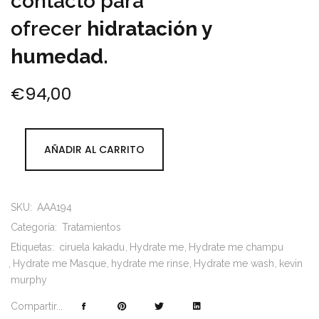
contacto para
ofrecer
hidratación y
humedad.
€
94,00
AÑADIR AL CARRITO
SKU:
AAA194
Categoría:
Tratamientos
Etiquetas:
ciruela kakadu
Hydrate me
Hydrate me champu
Hydrate me Masque
hydrate me rinse
Hydrate me wash
kevin
murphy
Compartir...