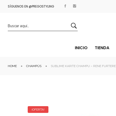
SÍGUENOS EN @PREGOSTYLING
ENVÍOS GRATIS A PARTIR DE 35€
INICIO
TIENDA
HOME
CHAMPÚS
SUBLIME KARITE CHAMPU – RENE FURTERE
¡OFERTA!