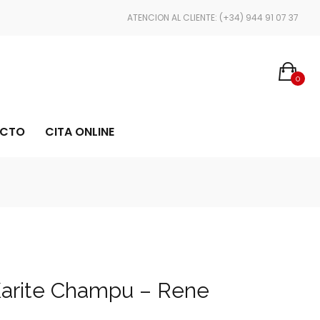
ENVÍOS EN 24/48 HORAS
ATENCION AL CLIENTE: (+34) 944 91 07 37
0
CTO
CITA ONLINE
arite Champu – Rene