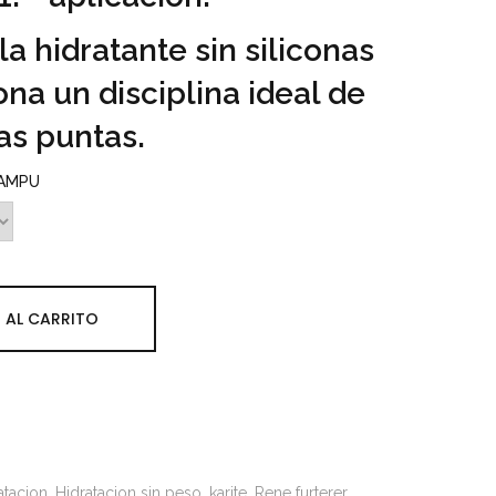
a hidratante sin siliconas
na un disciplina ideal de
las puntas.
HAMPU
 AL CARRITO
atacion
Hidratacion sin peso
karite
Rene furterer