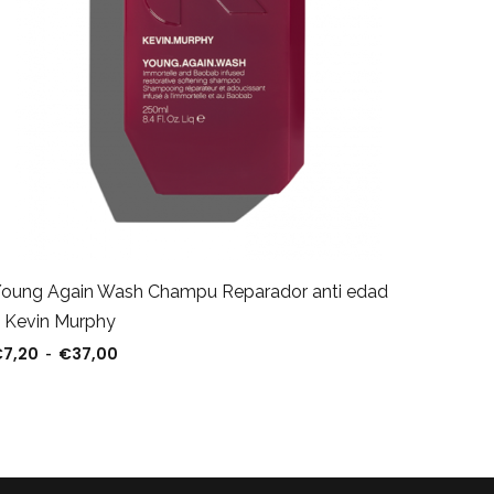
Volume
oung Again Wash Champu Reparador anti edad
Furterer
 Kevin Murphy
€
16,28
€
7,20
€
37,00
0
Rango de precios: desde €7,20 hasta €37,00
-