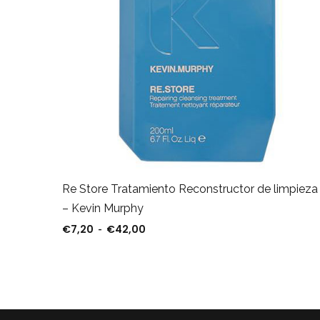
Re Store Tratamiento Reconstructor de limpieza
pieza
– Kevin Murphy
€
7,20
€
42,00
Rango de precios: desde €7,20 has
-