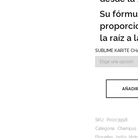
Su fórmul
proporcio
la raíz a 
SUBLIME KARITE C
AÑADIR
SKU:
P0003998
Categoría:
Champús
Etiquetas:
brillo
Hidr