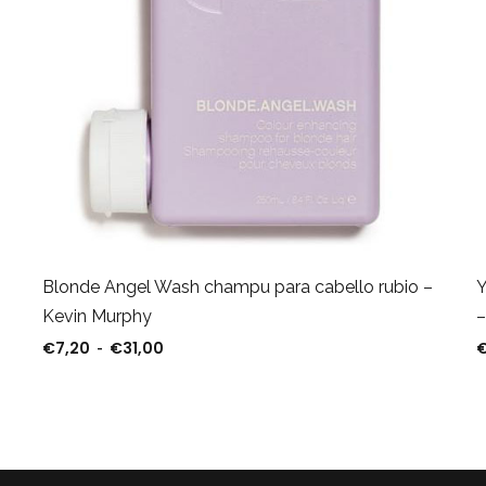
Blonde Angel Wash champu para cabello rubio –
Y
Kevin Murphy
–
€
7,20
€
31,00
ta €42,00
Rango de precios: desde €7,20 hasta €31,0
-