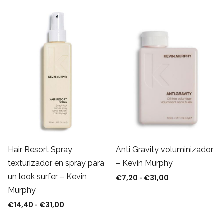
Anti Gravity voluminizador
Hair Resort Spray
– Kevin Murphy
texturizador en spray para
un look surfer – Kevin
€
7,20
€
31,00
Rango de precio
-
Murphy
0
€
14,40
€
31,00
Rango de precios: desde €14,40 hasta €31,00
-