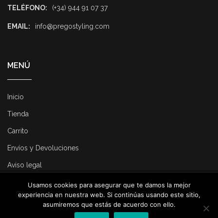
TELÉFONO:
(+34) 944 91 07 37
EMAIL:
info@pregostyling.com
MENÚ
Inicio
Tienda
Carrito
Envíos y Devoluciones
Aviso legal
Usamos cookies para asegurar que te damos la mejor
© 2025 Pregostyling. All Rights Reserved. Developed by
Dirk
experiencia en nuestra web. Si continúas usando este sitio,
Consulting
.
asumiremos que estás de acuerdo con ello.