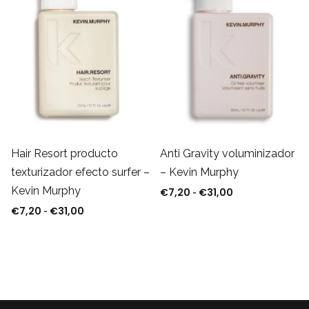
Anti Gravity voluminizador
Hair Resort producto
– Kevin Murphy
texturizador efecto surfer –
96
Kevin Murphy
€
7,20
€
31,00
Rango de precio
-
€
7,20
€
31,00
Rango de precios: desde €7,20 hasta €31,00
-