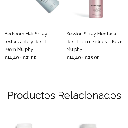
Session Spray Flex laca
Bedroom Hair Spray
flexible sin residuos – Kevin
texturizante y flexible –
Murphy
Kevin Murphy
€
14,40
€
33,00
€
14,40
€
31,00
Rango de prec
Rango de precios: desde €14,40 hasta €31,00
-
-
Productos Relacionados