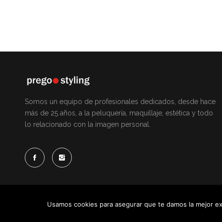
Somos un equipo de profesionales dedicados, desde hace
más de 25 años, a la peluquería, maquillaje, estética y todo
lo relacionado con la imagen personal.
Usamos cookies para asegurar que te damos la mejor exp
© 2025 Pregostyling. All Rights Reserved. Developed by
Dirk C