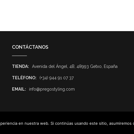
CONTÁCTANOS
TIENDA:
Avenida del Ángel, 4B, 48993 Getxo, España
TELÉFONO:
(+34) 944 91 07 37
EMAIL:
info@pregostyling.com
eriencia en nuestra web. Si continúas usando este sitio, asumiremos 
onsulting
.