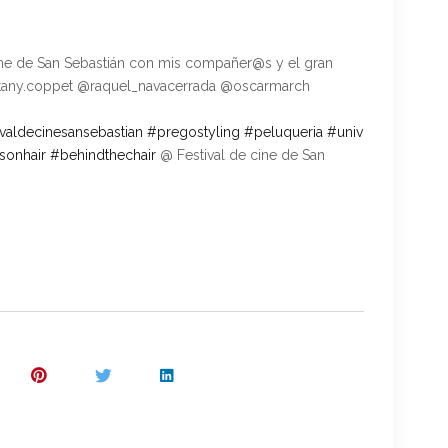
ine de San Sebastián con mis compañer@s y el gran
tany.coppet @raquel_navacerrada @oscarmarch
ivaldecinesansebastian
#
pregostyling
#
peluqueria
#
univ
sonhair
#
behindthechair
@ Festival de cine de San