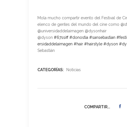
Mola mucho compartir evento del Festival de C
elenco de gentes del mundo del cine como @s
@universidaddelaimagen @dysonhair
@dyson
#
67ssiff
#
donostia
#
sansebastian
#
fest
ersidaddelaimagen
#
hair
#
hairstyle
#
dyson
#
dy
Sebastián
CATEGORÍAS:
Noticias
COMPARTIR...