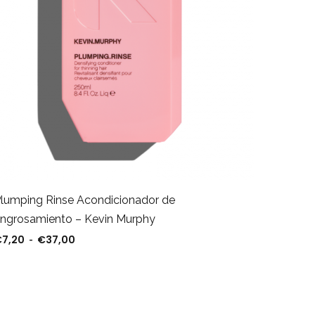
lumping Rinse Acondicionador de
ngrosamiento – Kevin Murphy
€
7,20
€
37,00
Rango de precios: desde €7,20 hasta €37,00
-