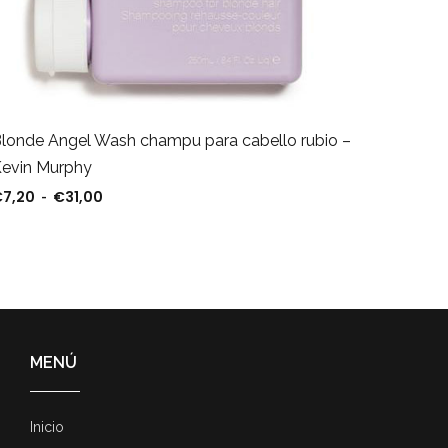
londe Angel Wash champu para cabello rubio –
Hydrat
evin Murphy
1000ml
€
7,20
€
31,00
€
86,00
Rango de precios: desde €7,20 hasta €31,00
-
MENÚ
Inicio