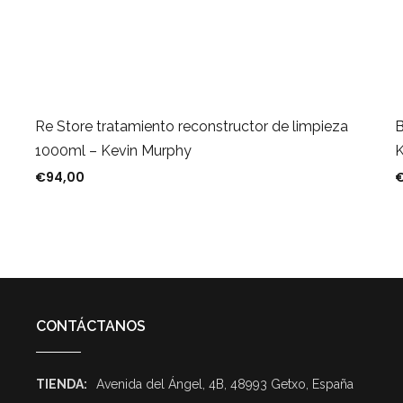
B
Re Store tratamiento reconstructor de limpieza
K
1000ml – Kevin Murphy
€
94,00
CONTÁCTANOS
TIENDA:
Avenida del Ángel, 4B, 48993 Getxo, España