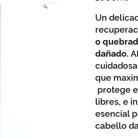
🔍
Un delica
recuperac
o quebrad
dañado
. 
cuidadosa
que maximi
protege el
libres, e 
esencial p
cabello d