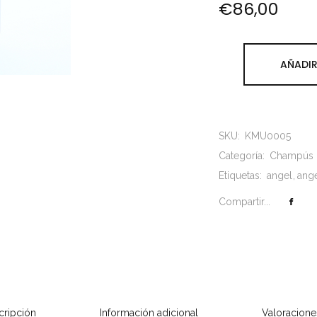
€
86,00
AÑADIR
SKU:
KMU0005
Categoría:
Champús
Etiquetas:
angel
ang
Compartir...
cripción
Información adicional
Valoracione