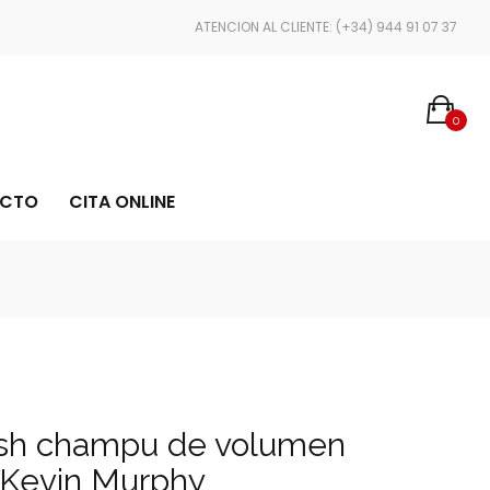
ENVÍOS EN 24/48 HORAS
ATENCION AL CLIENTE: (+34) 944 91 07 37
0
CTO
CITA ONLINE
sh champu de volumen
 Kevin Murphy