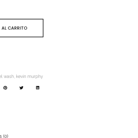
 AL CARRITO
el wash
kevin murphy
s (0)