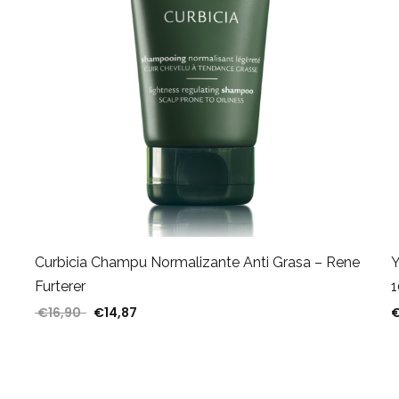
Curbicia Champu Normalizante Anti Grasa – Rene
Y
Furterer
1
sta €33,68
€
16,90
€
14,87
El precio original era: €16,90.
El precio actual es: €14,87.