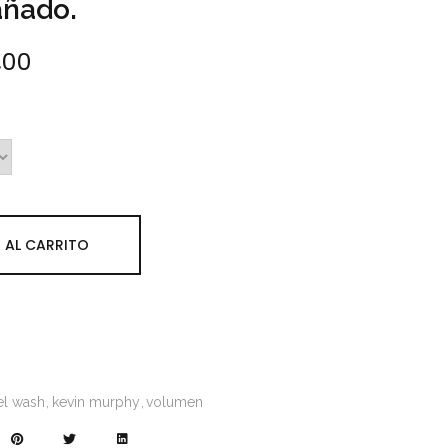
añado.
,00
Rango de precios: desde €7,20 hasta
 AL CARRITO
el wash
kevin murphy
volumen