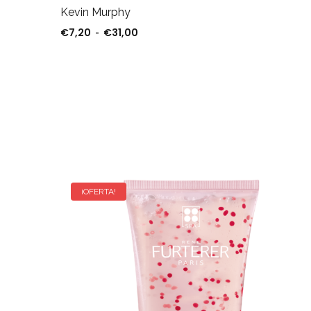
Kevin Murphy
€
7,20
€
31,00
Rango de precios: desde €7,20 hast
-
¡OFERTA!