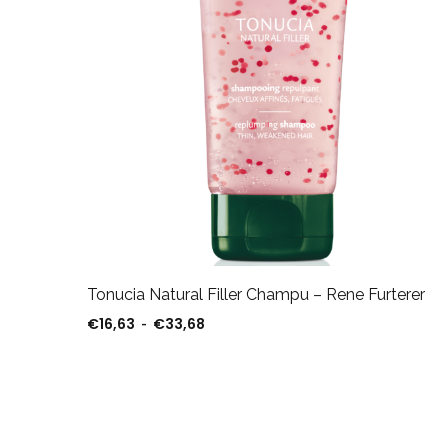
nte –
Tonucia Natural Filler Champu – Rene Furterer
€
16,63
€
33,68
Rango de precios: desde €16,63 ha
-
,75 hasta €32,55