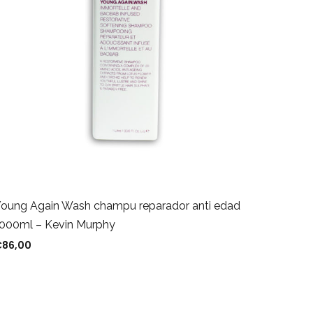
oung Again Wash champu reparador anti edad
Young 
000ml – Kevin Murphy
– Kevin
€
86,00
€
7,20
-