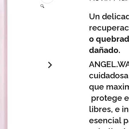
🔍
Un delica
recuperac
o quebrad
dañado
.
ANGEL.WA
cuidadosa
que maximi
protege el
libres, e 
esencial p