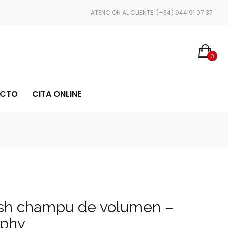
ENVÍOS EN 24/48 HORAS
ATENCION AL CLIENTE: (+34) 944 91 07 37
0
CTO
CITA ONLINE
sh champu de volumen –
rphy