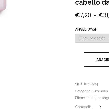
cabello d
€
7,20
€
31
-
ANGEL WASH
AÑADIR
SKU:
KMU004
Categoría:
Champús
Etiquetas:
angel
ang
Compartir...