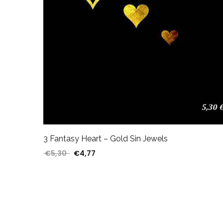
3 Fantasy Heart – Gold Sin Jewels
€
5,30
€
4,77
El precio original era: €5,30.
El precio actual es: €4,77.