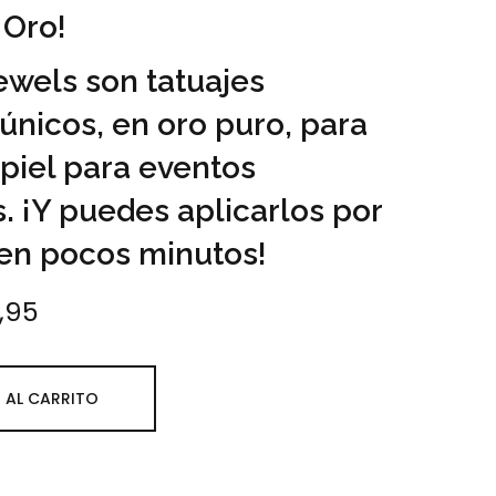
 Oro!
ewels son tatuajes
únicos, en oro puro, para
 piel para eventos
. ¡Y puedes aplicarlos por
 en pocos minutos!
3,95
recio original era: €15,50.
El precio actual es: €13,95.
 AL CARRITO