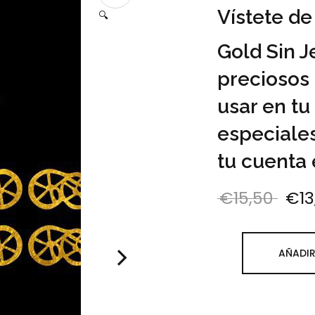
Vístete de
🔍
Gold Sin J
preciosos 
usar en tu
especiales
tu cuenta
€
15,50
€
1
El p
AÑADIR