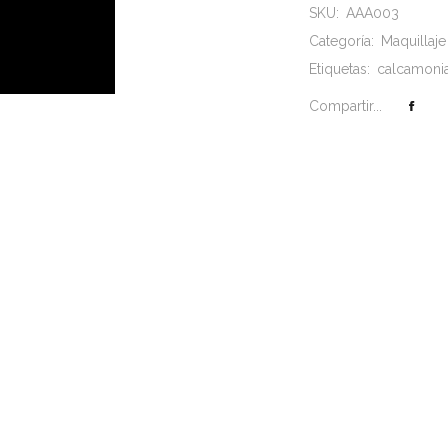
SKU:
AAA003
Categoría:
Maquillaje
Etiquetas:
calcamoni
Compartir...