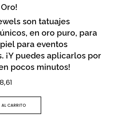
 Oro!
ewels son tatuajes
únicos, en oro puro, para
 piel para eventos
. ¡Y puedes aplicarlos por
 en pocos minutos!
8,61
precio original era: €42,90.
El precio actual es: €38,61.
 AL CARRITO