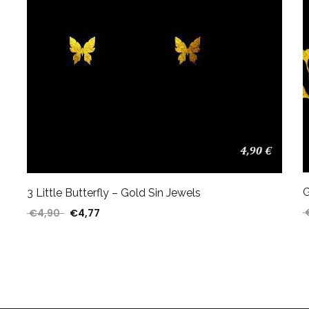
G
3 Little Butterfly – Gold Sin Jewels
€
4,90
€
4,77
El precio original era: €4,90.
El precio actual es: €4,77.