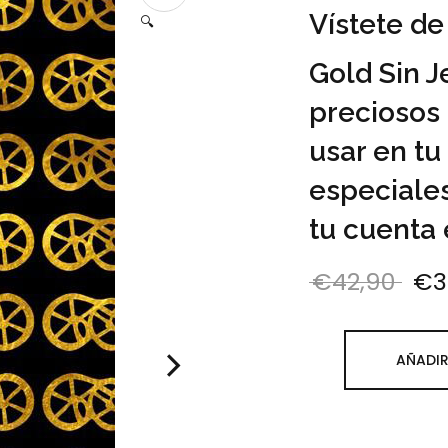
Vístete de
🔍
Gold Sin J
preciosos 
usar en tu
especiales
tu cuenta
€
42,90
€
3
El 
AÑADIR