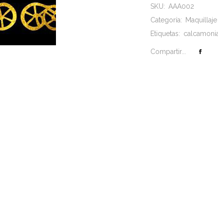
SKU:
AAA002
Categoría:
Maquillaje
Etiquetas:
calcamoni
Compartir...