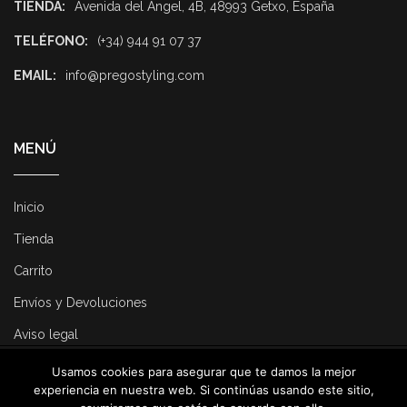
TIENDA:
Avenida del Ángel, 4B, 48993 Getxo, España
TELÉFONO:
(+34) 944 91 07 37
EMAIL:
info@pregostyling.com
MENÚ
Inicio
Tienda
Carrito
Envíos y Devoluciones
Aviso legal
Usamos cookies para asegurar que te damos la mejor
© 2025 Pregostyling. All Rights Reserved. Developed by
Dirk
experiencia en nuestra web. Si continúas usando este sitio,
Consulting
.