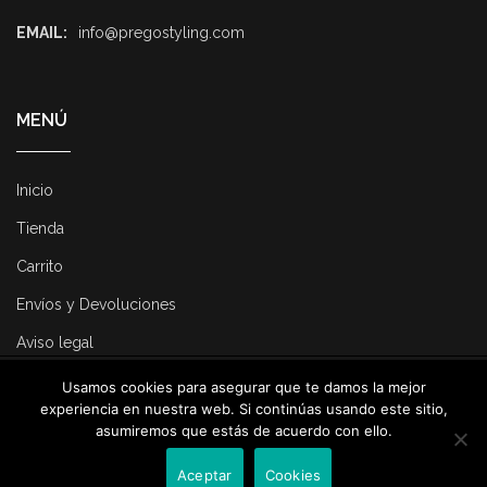
EMAIL:
info@pregostyling.com
MENÚ
Inicio
Tienda
Carrito
Envíos y Devoluciones
Aviso legal
Usamos cookies para asegurar que te damos la mejor
© 2025 Pregostyling. All Rights Reserved. Developed by
Dirk
experiencia en nuestra web. Si continúas usando este sitio,
Consulting
.
asumiremos que estás de acuerdo con ello.
Contacta con nosotros
Aceptar
Cookies