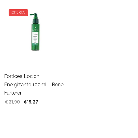
¡OFERTA!
Forticea Locion
Energizante 100ml – Rene
Furterer
€
21,90
€
19,27
El precio original era: €21,90.
El precio actual es: €19,27.