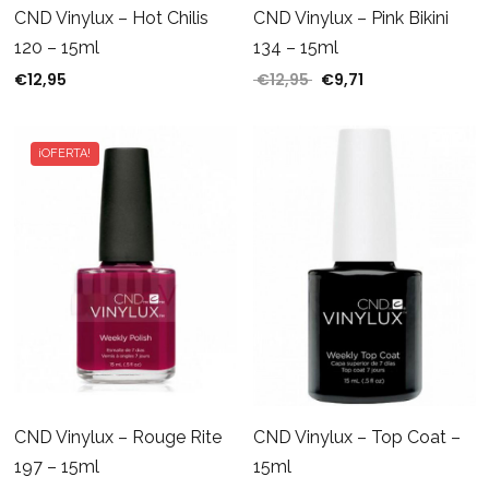
CND Vinylux – Hot Chilis
CND Vinylux – Pink Bikini
120 – 15ml
134 – 15ml
€
12,95
€
12,95
€
9,71
El precio original era: €
El precio actual e
¡OFERTA!
CND Vinylux – Top Coat –
CND Vinylux – Rouge Rite
15ml
197 – 15ml