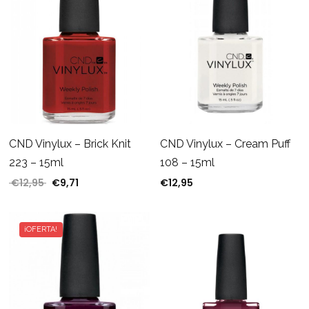
CND Vinylux – Brick Knit
CND Vinylux – Cream Puff
223 – 15ml
108 – 15ml
€
12,95
€
9,71
€
12,95
El precio original era: €12,95.
El precio actual es: €9,71.
¡OFERTA!