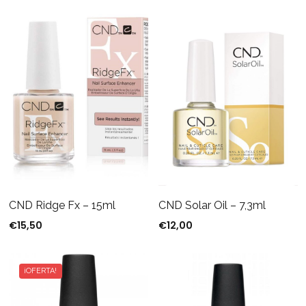
CND Ridge Fx – 15ml
CND Solar Oil – 7,3ml
€
15,50
€
12,00
¡OFERTA!