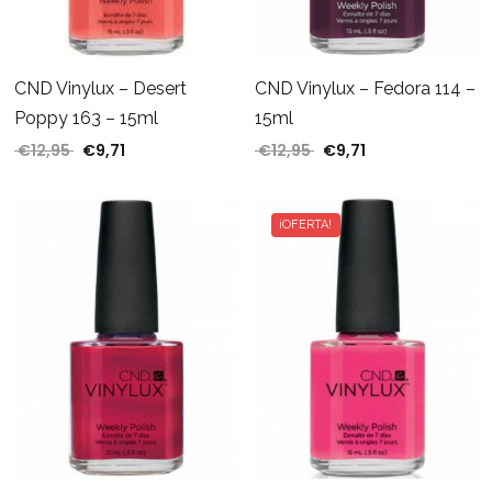
CND Vinylux – Desert
CND Vinylux – Fedora 114 –
Poppy 163 – 15ml
15ml
€
12,95
€
9,71
€
12,95
€
9,71
El precio original era: €12,95.
El precio actual es: €9,71.
El precio original era: €
El precio actual e
¡OFERTA!