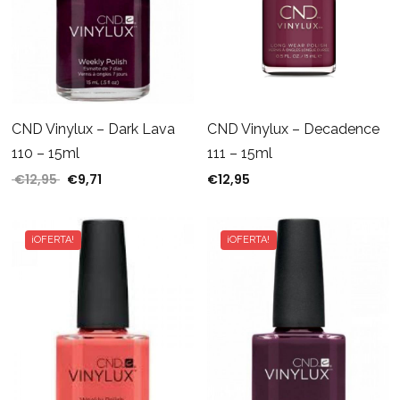
CND Vinylux – Dark Lava
CND Vinylux – Decadence
110 – 15ml
111 – 15ml
€
12,95
€
9,71
€
12,95
El precio original era: €12,95.
El precio actual es: €9,71.
¡OFERTA!
¡OFERTA!