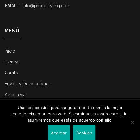
EMAIL:
info@pregostyling.com
MENÚ
Inicio
Tienda
Carrito
Envíos y Devoluciones
Aviso legal
Usamos cookies para asegurar que te damos la mejor
© 2025 Pregostyling. All Rights Reserved. Developed by
Dirk
experiencia en nuestra web. Si continúas usando este sitio,
Consulting
.
asumiremos que estás de acuerdo con ello.
Contacta con nosotros
Aceptar
Cookies